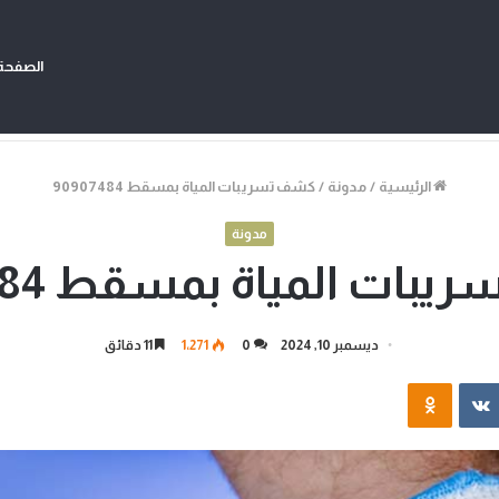
الصفحة 
الرئيسية
/
مدونة
/
كشف تسريبات المياة بمسقط 90907484
مدونة
ات المياة بمسقط 90907484
ديسمبر 10, 2024
0
1٬271
11 دقائق
‏VKontakte
Odnoklassniki