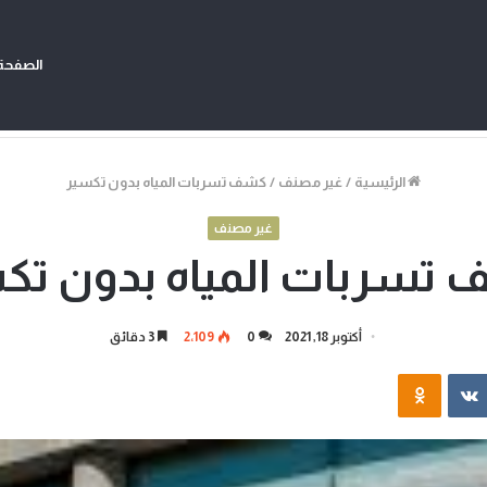
الصفحة 
الرئيسية
/
غير مصنف
/
كشف تسربات المياه بدون تكسير
غير مصنف
تسربات المياه بدون تك
أكتوبر 18, 2021
0
2٬109
3 دقائق
‏VKontakte
Odnoklassniki