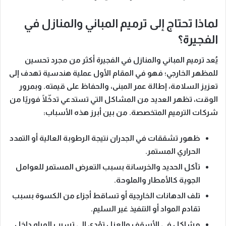
لماذا تحتاج إلى ترميم المباني والمنازل في
الفجيرة؟
يُعد ترميم المباني والمنازل في الفجيرة أكثر من مجرد تحسين
للمظهر الخارجي؛ فهو
في المقام الأول
عملية هندسية تهدف إلى
تعزيز السلامة، إطالة عمر المبنى، والحفاظ على قيمته.
وبمرور
الوقت
، تظهر العديد من المشاكل التي تستدعي تدخّلًا فوريًا من
شركات الترميم المتخصصة.
من بين أبرز هذه الأسباب
:
ظهور
تشققات في الجدران
نتيجة الرطوبة العالية أو التمدد
الحراري المستمر.
تآكل الحديد والخرسانة
بسبب التعرض المستمر للعوامل
الجوية كالأمطار والملوحة.
تلف الدهانات الخارجية
أو تساقط أجزاء من الكسوة بسبب
تقادم المواد أو التنفيذ غير السليم.
مشاكل في
الأسقف والعزل
تؤدي إلى تسرب المياه داخل