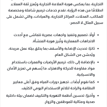
التجارية، بما يعكس هوية العلامة التجارية ويُعزز ثقة العملاء.
انطلاقًا من هذه الرؤية
، نقدم خدمات ترميم شاملة ومخصصة
للمكاتب، المحلات، المراكز التجارية، والعيادات، والتي تشمل على
سبيل المثال لا الحصر:
أولاً: تصميم وتنفيذ واجهات عصرية
تتماشى مع أحدث
الاتجاهات المعمارية وتُبرز هوية المنشأة.
ثانيًا: تحديث الإضاءة والأسقف
بما يخلق بيئة عمل مريحة،
ويُحسّن من الشكل العام.
بالإضافة إلى ذلك: ترميم الأرضيات والممرات
باستخدام
مواد مقاومة للحركة والاهتراء، ما يُسهم في تعزيز الأمان
والانسيابية.
كما نقوم أيضًا بـ: تجهيز دورات المياه
وفق أعلى معايير
النظافة والراحة لتلائم الاستخدام اليومي الكثيف.
وأخيرًا: تحسين أنظمة التهوية والتكييف
لضمان بيئة داخلية
صحية ومثالية للموظفين والزوار.