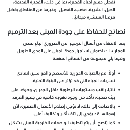
نغطي جميع أحياء الفجيرة،
بما في ذلك
: الفجيرة القديمة،
الحيل، الشرية، مضب، الفصيل، وغيرها من المناطق
بفضل
فرقنا المنتشرة ميدانيًا
.
نصائح للحفاظ على جودة المبنى بعد الترميم
بعد الانتهاء من أعمال الترميم، من الضروري اتباع بعض
الممارسات لضمان استمرار جودة المبنى على المدى الطويل.
وفيما يلي مجموعة من النصائح المهمة:
أولًا،
قم بالصيانة الدورية للأسطح والمواسير، لتفادي
تسربات المياه التي قد تؤثر على البنية التحتية.
ثانيًا،
راقب مستويات الرطوبة داخل الجدران، وحرصًا على
بيئة صحية، تأكد من وجود تهوية كافية في جميع الغرف.
بالإضافة إلى ذلك،
لا تؤجل إصلاح الأعطال الصغيرة، لأن
إهمالها قد يؤدي إلى تلف أكبر وتكاليف أعلى.
كما يُنصح بأن
يتم تنظيف الواجهات الخارجية للمبنى بشكل