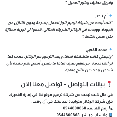
وفريق محترف يحترم العميل.”
أم ناصر
“كنت أبحث عن شركة ترميم تنجز العمل بسرعة ودون التنازل عن
الجودة، ووجدت في الركائز الشريك المثالي. قدموا لي تجربة ممتازة
بكل معنى الكلمة.”
محمد الكعبي
“واجهتي كانت متشققة تمامًا، وبعد الترميم مع الركائز، عادت كما
لو أنها جديدة. فريقهم يعرف تمامًا ما يفعل. أنصح بهم بشدة لأي
شخص يبحث عن نتائج مبهرة.
بيانات التواصل – تواصل معنا الآن
في حال كنت تبحث عن شركة ترميم موثوقة في إمارة الفجيرة،
فإن شركة
الركائز
متواجدة لخدمتك في أي وقت.
رقم الهاتف
: 0544800868
واتساب مباشر
: 0544800868