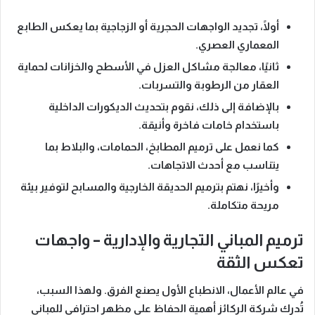
أولًا،
تجديد الواجهات الحجرية أو الزجاجية بما يعكس الطابع
المعماري العصري.
ثانيًا،
معالجة مشاكل العزل في الأسطح والخزانات لحماية
العقار من الرطوبة والتسربات.
بالإضافة إلى ذلك،
نقوم بتحديث الديكورات الداخلية
باستخدام خامات فاخرة وأنيقة.
كما نعمل على
ترميم المطابخ، الحمامات، والبلاط بما
يتناسب مع أحدث الاتجاهات.
وأخيرًا،
نهتم بترميم الحديقة الخارجية والمسابح لتوفير بيئة
مريحة متكاملة.
ترميم المباني التجارية والإدارية – واجهات
تعكس الثقة
في عالم الأعمال،
الانطباع الأول يصنع الفرق
. ولهذا السبب،
تُدرك شركة الركائز أهمية الحفاظ على مظهر احترافي للمباني