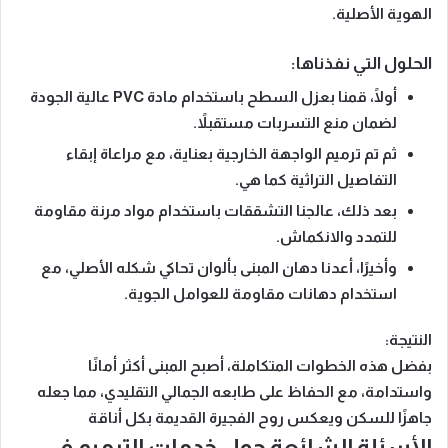
الهوية الأصلية.
الحلول التي نفذناها:
أولًا، قمنا
بعزل السطح باستخدام مادة PVC عالية الجودة
لضمان منع التسربات مستقبلاً.
ثم تم
ترميم الواجهة الخارجية
بعناية، مع مراعاة إبقاء
التفاصيل التراثية كما هي.
بعد ذلك،
عالجنا التشققات
باستخدام مواد مرنة مقاومة
للتمدد والانكماش.
وأخيرًا،
أعدنا دهان المبنى بألوان تحاكي شكله الأصلي
، مع
استخدام دهانات مقاومة للعوامل الجوية.
النتيجة:
بفضل هذه الخطوات المتكاملة، أصبح المبنى أكثر أمانًا
واستدامة، مع الحفاظ على طابعه الجمالي التقليدي، مما جعله
جاهزًا للسكن ويعكس روح الفجيرة القديمة بكل أناقة
الأسئلة الشائعة حول خدمات الترميم في