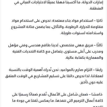
إمارات الدولة، ما أكسبنا فهمًا عميقًا لاحتياجات المباني في
المنطقة.
ثانيًا – استخدام مواد بناء معتمدة:
نحرص على استخدام مواد
مقاومة للحرارة، الرطوبة، والتآكل، بما يضمن متانة المشروع
واستدامته لسنوات طويلة.
ثالثًا – فريق مهني متخصص:
لدينا طاقم هندسي وفني مؤهل
ومدرب على أعلى مستوى، يتعامل مع كافة التحديات الفنية
والمعمارية بكفاءة عالية.
رابعًا – التزام صارم بالمواعيد:
نحن نُدرك أهمية الوقت بالنسبة
لعملائنا، لذا نحرص دائمًا على تسليم المشاريع في الوقت المتفق
عليه دون تأخير.
خامسًا – ضمان شامل على الأعمال:
نُقدم ضمانًا رسميًا على
كافة أعمال الترميم التي ننفذها، ما يعكس ثقتنا في جودة ما
نقدمه.