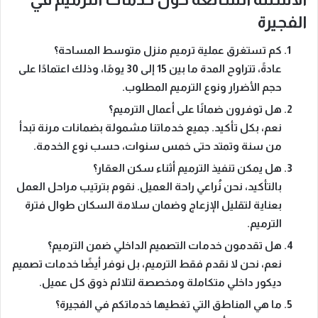
الفجيرة
كم تستغرق عملية ترميم منزل متوسط المساحة؟
عادةً،
تتراوح المدة
ما بين 15 إلى 30 يومًا، وذلك
اعتمادًا على
حجم الأضرار ونوع الترميم المطلوب.
هل توفرون ضمانًا على أعمال الترميم؟
نعم،
بكل تأكيد
. جميع خدماتنا مشمولة بضمانات
مرنة تبدأ
من
سنة وتمتد حتى خمس سنوات،
حسب نوع الخدمة
.
هل يمكن تنفيذ الترميم أثناء سكن العقار؟
بالتأكيد،
نحن نُراعي راحة العميل
. نقوم بترتيب مراحل العمل
بعناية
لتقليل الإزعاج وضمان سلامة السكان طوال فترة
الترميم.
هل تقدمون خدمات التصميم الداخلي ضمن الترميم؟
نعم، نحن لا نقدم فقط الترميم،
بل نوفر أيضًا
خدمات تصميم
ديكور داخلي
متكاملة ومخصصة
لتلائم ذوق كل عميل.
ما هي المناطق التي تغطيها خدماتكم في الفجيرة؟