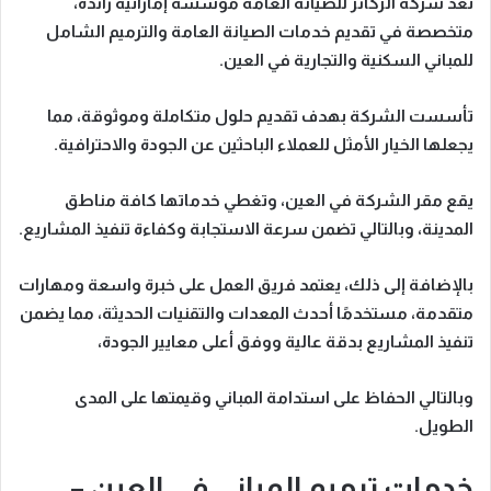
تُعد
شركة الركائز للصيانة العامة
مؤسسة إماراتية رائدة،
متخصصة في تقديم خدمات الصيانة العامة والترميم الشامل
للمباني السكنية والتجارية في العين.
تأسست الشركة بهدف تقديم
حلول متكاملة وموثوقة
، مما
يجعلها الخيار الأمثل للعملاء الباحثين عن الجودة والاحترافية.
يقع
مقر الشركة في العين
، وتغطي خدماتها كافة مناطق
المدينة، وبالتالي تضمن سرعة الاستجابة وكفاءة تنفيذ المشاريع.
بالإضافة إلى ذلك، يعتمد فريق العمل على خبرة واسعة ومهارات
متقدمة، مستخدمًا أحدث المعدات والتقنيات الحديثة،
مما يضمن
تنفيذ المشاريع بدقة عالية ووفق أعلى معايير الجودة
،
وبالتالي الحفاظ على استدامة المباني وقيمتها على المدى
الطويل.
خدمات ترميم المباني في العين –