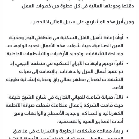
دقتها وجودتها العالية في كل خطوة من خطوات العمل.
ومن أبرز هذه المشاريع، على سبيل المثال لا الحصر:
أولاً
: إعادة تأهيل الفلل السكنية في منطقتي
اليحر
و
مدينة
العين الصناعية
، حيث شملت هذه الأعمال تجديد الواجهات،
معالجة التشققات، وتجديد الأرضيات والتشطيبات الداخلية.
ثانياً
: ترميم واجهات الأبراج السكنية في منطقة
الجيمي
، إذ
تم تنفيذ أعمال العزل والدهانات، بالإضافة إلى صيانة
التشققات لضمان مظهر جمالي راقٍ وحماية إنشائية طويلة
الأمد.
ثالثاً
: صيانة شاملة للمباني التجارية في شارع
الشيخ خليفة
،
حيث قامت الشركة بأعمال متكاملة شملت صيانة الأنظمة
الكهربائية والسباكة، وتجديد الأسطح والواجهات وفق
أحدث المعايير الفنية والهندسية.
رابعاً
: معالجة مشكلات الرطوبة والتسربات في مناطق
المويجعي
و
الهيلي
، حيث تم استخدام أحدث الأجهزة للكشف