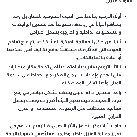
الفوائد ما يلي:
أولاً
: الترميم يحافظ على
القيمة السوقية للعقار
، بل وقد
يساهم أحياناً في زيادتها، خصوصاً عند تحسين الواجهات
والتشطيبات الداخلية والخارجية بشكل احترافي.
ثانياً
: من خلال المعالجة المبكرة للمشكلات، يتم
منع تفاقم
العيوب
التي قد تُلزمك مستقبلاً بدفع تكاليف أعلى لعلاجها
أو إعادة بنائها بالكامل.
ثالثاً
: الترميم يعتبر
بديلاً اقتصادياً أقل تكلفة
مقارنة بخيارات
مثل الهدم وإعادة البناء من الصفر، مع الحفاظ على سلامة
المبنى وأصالته في الوقت ذاته.
رابعاً
: تحسين حالة المبنى يسهم بشكل مباشر في
رفع
جودة المعيشة
، حيث تصبح البيئة أكثر راحة وصحة بفضل
معالجة مشكلات مثل الرطوبة، التشققات، أو العزل
الحراري السيئ.
خامساً
: لا يمكن تجاهل الأثر البصري، فالترميم يساهم في
تعزيز جمالية المنزل
داخلياً وخارجياً، مما يُضفي شعوراً بالراحة