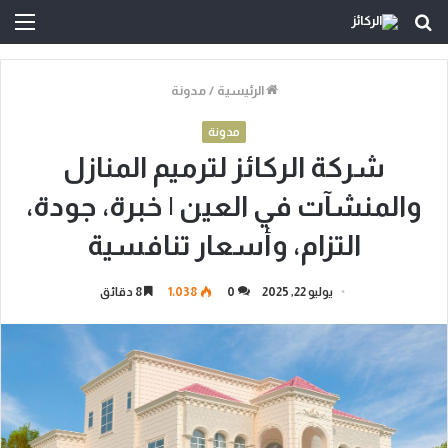
بحث
الق
عن
الرئيسية
/
مدونة
مدونة
شركة الركائز لترميم المنازل
والمنشآت في العين | خبرة، جودة،
التزام، وأسعار تنافسية
يوليو 22, 2025
0
1٬038
8 دقائق