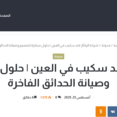
الصفحة 
ية
/
مدونة
/
شركة الركائز لاند سكيب في العين | حلول مبتكرة لتصميم وصيانة الحدائق
مدونة
ند سكيب في العين | حلول
وصيانة الحدائق الفاخرة
أغسطس 23, 2025
0
1٬018
6 دقائق
‏VKontakte
Odnoklassniki