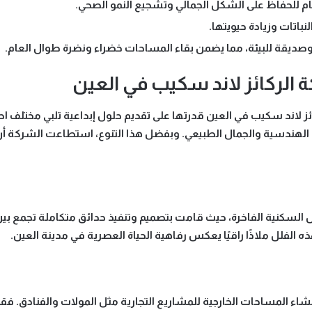
م للحفاظ على الشكل الجمالي وتشجيع النمو الصحي.
لنباتات وزيادة حيويتها.
صديقة للبيئة، مما يضمن بقاء المساحات خضراء ونضرة طوال العام.
الركائز لاند سكيب في العين
ز لاند سكيب في العين
قدرتها على تقديم حلول إبداعية تلبي مختلف ا
الهندسية والجمال الطبيعي. وبفضل هذا التنوع، استطاعت الشركة أ
ل السكنية الفاخرة
، حيث قامت بتصميم وتنفيذ حدائق متكاملة تجمع بين
 الفلل ملاذًا راقيًا يعكس رفاهية الحياة العصرية في مدينة العين.
نشاء
المساحات الخارجية للمشاريع التجارية
مثل المولات والفنادق. فقد