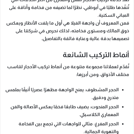
نُنفّذها طلبًا في أبوظبي، نظرًا لما تضيفه من فخامة وأناقة على
المباني السكنية.
فمن المعروف أن
واجهة الفيلا
هي أول ما يلفت الأنظار ويعكس
ذوق المالك ومستوى فخامته، لذلك نحرص في شركتنا على
تصميمها
بدقة عالية وعناية فائقة بالتفاصيل
.
أنماط التركيب الشائعة
نُقدّم لعملائنا مجموعة متنوعة من أنماط تركيب الأحجار لتناسب
مختلف الأذواق، ومن أبرزها:
الحجر المشطوف:
يمنح الواجهة مظهرًا عصريًا أنيقًا بملمس
متدرج ودقيق.
الحجر المنحوت:
يضيف طابعًا فخمًا يعكس الأصالة والفن
المعماري الكلاسيكي.
الحجر المفرغ:
مثالي للواجهات التي تجمع بين الفخامة
والتهوية الجمالية.