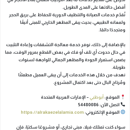
أفضل حالاتها على المدى الطويل.
نُقدّم خدمات
الصيانة والتنظيف الدورية
للحفاظ على بريق الحجر
ولمعانه الطبيعي، بحيث يبقى المظهر الخارجي للمبنى أنيقًا
ومتجددًا دائمًا.
بالإضافة إلى ذلك، نوفر خدمة
معالجة التشققات وإعادة التثبيت
في حال حدوث أي تلف أو فك في بعض القطع بمرور الوقت، مما
يضمن استمرار الجودة والمظهر الجمالي للواجهة لسنوات
طويلة.
نهدف من خلال هذه الخدمات إلى أن يبقى العميل مطمئنًا
ومُرتاح البال حتى بعد اكتمال المشروع.
الموقع:
أبوظبي
– الإمارات العربية المتحدة
اتصل الآن:
54480086
الموقع الإلكتروني:
https://alrakaezelalamia.com
سواء كنت تمتلك
فيلا، مبنى تجاري، أو مشروعًا سكنيًا
، فإن