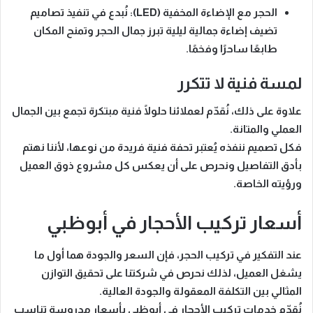
الحجر مع الإضاءة المخفية (LED):
نُبدع في تنفيذ تصاميم
تضيف إضاءة جمالية ليلية تبرز جمال الحجر وتمنح المكان
طابعًا ساحرًا وفخمًا.
لمسة فنية لا تتكرر
علاوة على ذلك، نُقدّم لعملائنا
حلولًا فنية مبتكرة
تجمع بين الجمال
العملي والمتانة.
فكل تصميم ننفذه يُعتبر
تحفة فنية فريدة من نوعها
، لأننا نهتم
بأدق التفاصيل ونحرص على أن يعكس كل مشروع ذوق العميل
ورؤيته الخاصة.
أسعار تركيب الأحجار في أبوظبي
عند التفكير في تركيب الحجر، فإن
السعر والجودة
هما أول ما
يشغل العميل، لذلك نحرص في شركتنا على تحقيق
التوازن
المثالي بين التكلفة المعقولة والجودة العالية
.
نُقدّم خدمات تركيب الأحجار في أبوظبي بأسعار مدروسة تناسب