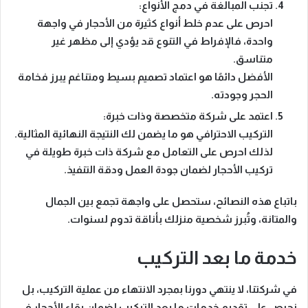
تجنب المبالغة في دمج الأنواع:
احرص على عدم خلط أنواع كثيرة من الأحجار في واجهة
واحدة، فالإفراط في التنوع قد يؤدي إلى مظهر غير
متناسق.
الأفضل دائمًا هو اعتماد تصميم بسيط ومتناغم يبرز فخامة
الحجر وجودته.
اعتمد على شركة متخصصة وذات خبرة:
التركيب الاحترافي هو ما يضمن لك النتيجة النهائية المثالية.
لذلك احرص على التعامل مع
شركة ذات خبرة طويلة في
تركيب الأحجار
لضمان جودة العمل ودقة التنفيذ.
باتباع هذه النصائح، ستحصل على واجهة تجمع بين
الجمال
والمتانة
، وتُبرز شخصية منزلك بأناقة تدوم لسنوات.
خدمة ما بعد التركيب
في شركتنا، لا ينتهي دورنا بمجرد الانتهاء من عملية التركيب، بل
نحرص على
تقديم خدمات ما بعد التركيب
لضمان بقاء الأحجار في