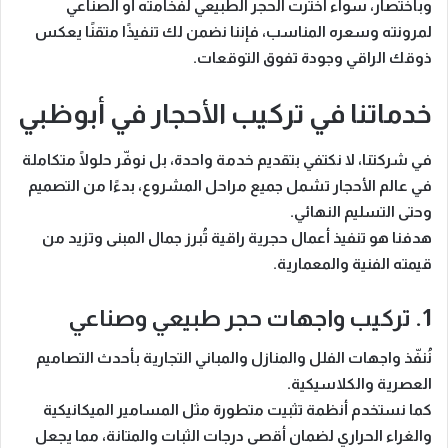
وباختصار، سواء اخترت الحجر الطبيعي لفخامته أو الصناعي
لمرونته وسعره المناسب، فإننا نضمن لك تنفيذًا متقنًا يعكس
ذوقك الراقي وجودة تفوق التوقعات.
خدماتنا في تركيب الأحجار في أبوظبي
في شركتنا، لا نكتفي بتقديم خدمة واحدة، بل نوفّر
حلولًا متكاملة
في عالم الأحجار
تشمل جميع مراحل المشروع، بدءًا من التصميم
وحتى التسليم النهائي.
هدفنا هو تنفيذ أعمال حجرية راقية تُبرز جمال المبنى وتزيد من
قيمته الفنية والمعمارية.
1. تركيب واجهات حجر طبيعي وصناعي
نُنفّذ
واجهات الفلل والمنازل والمباني التجارية
بأحدث التصاميم
العصرية والكلاسيكية.
كما نستخدم
أنظمة تثبيت متطورة
مثل المسامير الميكانيكية
والغراء الحراري لضمان أقصى درجات الثبات والمتانة، مما يجعل