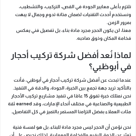
نلتزم بأعلى معايير الجودة في
القص، التركيب، والتشطيب
،
ونستخدم أحدث التقنيات لضمان متانة تدوم وجمال لا يبهت
بمرور الزمن.
معنا، لن يكون الحجر مجرد مادة بناء، بل
تفصيل فني يعكس
فخامة المكان وذوق صاحبه
.
لماذا نُعد أفضل شركة تركيب أحجار
في أبوظبي؟
عندما تبحث عن
أفضل شركة تركيب أحجار في أبوظبي
، فأنت
بالتأكيد تريد جهة تجمع بين
الخبرة، الجودة، والدقة في التنفيذ
.
نحن نمتلك خبرة تفوق
15 عامًا
في تنفيذ مشاريع تركيب الأحجار
الطبيعية والصناعية في مختلف أنحاء الإمارات، وقد earned ثقة
مئات العملاء بفضل التزامنا المستمر بالتميز في كل التفاصيل.
نحن نؤمن أن
الحجر ليس مجرد مادة للبناء
، بل هو
لمسة فنية
تعبّر عن الذوق الرفيع والفخامة المعمارية. لذلك نحرص على أن