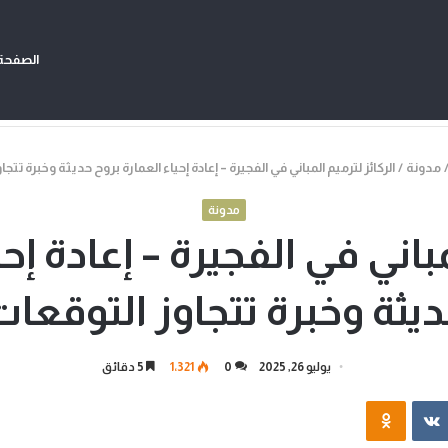
الصفحة 
مدونة
/
الركائز لترميم المباني في الفجيرة – إعادة إحياء العمارة بروح حديثة وخبرة تتج
مدونة
مباني في الفجيرة – إعادة إح
يثة وخبرة تتجاوز التوقعا
يوليو 26, 2025
0
1٬321
5 دقائق
‏VKontakte
Odnoklassniki