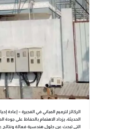
الركائز لترميم المباني في الفجيرة – إعادة إح
الحديثة، يزداد الاهتمام بالحفاظ على جودة ال
التي تبحث عن حلول هندسية فعالة ونتائج عا