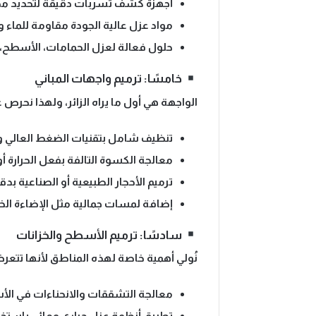
أجهزة كشف تسربات دقيقة لتحديد مص
مواد عزل عالية الجودة مقاومة للماء و
حلول فعالة لعزل الحمامات، الأسطح، و
خامسًا: ترميم واجهات المباني
الواجهة هي أول ما يراه الزائر، ولهذا نحرص 
تنظيف شامل بتقنيات الضغط العالي و
معالجة الكسوة التالفة بفعل الحرارة أو
ترميم الأحجار الطبيعية أو الصناعية بدق
إضافة لمسات جمالية مثل الإضاءة الخا
سادسًا: ترميم الأسطح والخزانات
نُولي أهمية خاصة لهذه المناطق لأنها تت
معالجة التشققات والانحناءات في ال
تطبيق أنظمة عزل حراري ومائي باستخدام