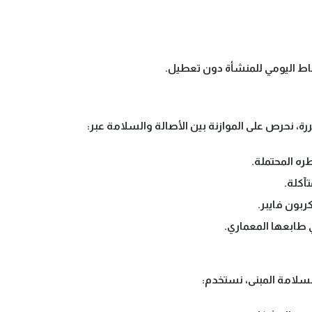
اط اليومي
للمنشأة دون تعطيل.
تضررة، نحرص على
الموازنة بين الأصالة والسلامة
عبر:
ره المحتملة.
تآكلة.
بون فايبر.
 طابعها المعماري.
لسلامة المبنى
، نستخدم: