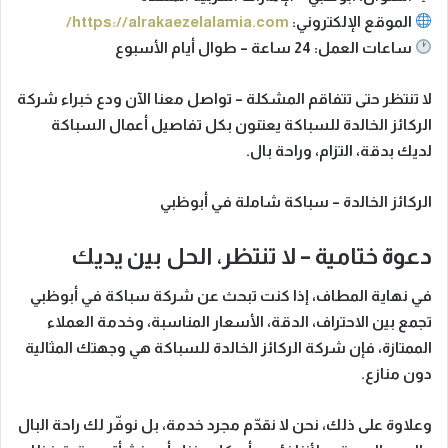
الموقع الإلكتروني:
https://alrakaezelalamia.com/
ساعات العمل:
24 ساعة – طوال أيام الأسبوع
لا تنتظر حتى تتفاقم المشكلة
– تواصل معنا الآن ودع خبراء شركة
الركائز الخالدة للسباكة يعتنون بكل تفاصيل أعمال السباكة
لديك
بدقة، التزام، وراحة بال.
الركائز الخالدة – سباكة شاملة في أبوظبي
دعوة ختامية – لا تنتظر، الحل بين يديك
في نهاية المطاف
، إذا كنت تبحث عن
شركة سباكة في أبوظبي
تجمع بين
الاحتراف، الدقة، الأسعار المناسبة، وخدمة العملاء
الممتازة
، فإن
شركة الركائز الخالدة للسباكة
هي
وجهتك المثالية
دون منازع.
وعلاوة على ذلك
، نحن لا نقدّم مجرد خدمة، بل نوفّر لك
راحة البال