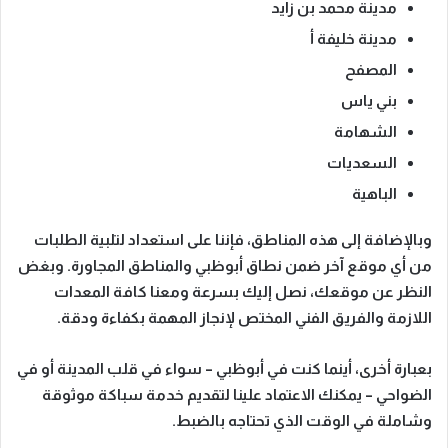
مدينة محمد بن زايد
مدينة خليفة أ
المصفح
بني ياس
الشهامة
السعديات
الباهية
وبالإضافة إلى هذه المناطق، فإننا على استعداد لتلبية الطلبات
من أي موقع آخر ضمن نطاق أبوظبي والمناطق المجاورة. وبغض
النظر عن موقعك،
نصل إليك بسرعة
ومعنا كافة المعدات
اللازمة والفريق الفني المختص لإنجاز المهمة بكفاءة ودقة.
بعبارة أخرى، أينما كنت في أبوظبي – سواء في قلب المدينة أو في
الضواحي – يمكنك الاعتماد علينا لتقديم
خدمة سباكة موثوقة
وشاملة
في الوقت الذي تحتاجه بالضبط.