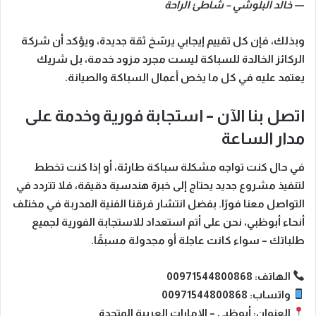
—
خالد البلوشي – شاطئ الراحة
وبذلك، فإن كل تقييم إيجابي يرسّخ ثقة جديدة، ويؤكد أن شركة
الركائز الخالدة للسباكة
ليست مجرد مزود خدمة، بل شريك
يعتمد عليه في كل ما يخص أعمال السباكة والصيانة.
اتصل بنا الآن – استجابة فورية وخدمة على
مدار الساعة
في حال كنت
تواجه مشكلة سباكة طارئة، أو
إذا كنت
تخطط
لتنفيذ مشروع جديد يحتاج إلى خبرة هندسية دقيقة،
فلا تتردد
في
التواصل معنا فورًا.
بفضل
انتشار فرقنا الفنية المدربة في مختلف
أنحاء أبوظبي، نحن
على أتم استعداد
للاستجابة الفورية لجميع
طلباتك – سواء كانت عاجلة أو مجدولة مسبقًا.
الهاتف:
00971544800868
واتساب:
00971544800868
العنوان:
أبوظبي – الإمارات العربية المتحدة