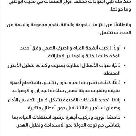
متكاملة
تلبي احتياجات مختلف أنواع المنشآت في مدينة أبوظبي
وما حولها.
وانطلاقًا من التزامنا بالجودة والدقة، نقدم مجموعة واسعة من
الخدمات تشمل:
أولًا
: تركيب أنظمة المياه والصرف الصحي وفق أحدث
المخططات الفنية والمعايير الإماراتية.
ثانيًا
: صيانة الأعطال الطارئة بسرعة وكفاءة لتقليل الأضرار
المحتملة.
ثالثًا
: كشف تسربات المياه بدون تكسير، باستخدام أجهزة
دقيقة وتقنيات حديثة تضمن سلامة الجدران والأرضيات.
رابعًا
: تجديد الشبكات القديمة بشكل كامل لتحسين الأداء
وضمان استمرارية التشغيل دون أعطال متكررة.
خامسًا
: توريد وتركيب أجهزة ترشيد استهلاك المياه، بما
يتماشى مع توجه الدولة نحو الاستدامة وتقليل الهدر.