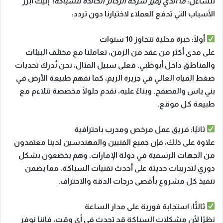
تتساءل:
ما الذي يميز شركة الركائز الخالدة للسباكة؟
إليك أبرز
الأسباب التي تدفع العملاء لاختيارنا دون تردد:
أولًا: خبرة محلية تتجاوز 10 سنوات
على مدى أكثر من عقد من الزمن، تعاملنا مع مختلف البيئات
والمناطق داخل أبوظبي. فعلى سبيل المثال، نحن نُدرك تحديات
ضغط المياه العالي في
جزيرة الريم
، كما نفهم طبيعة الأرض في
بني ياس
والمصفح. وبناءً عليه، نقدم حلولًا مخصصة تتلاءم مع
طبيعة كل موقع.
ثانيًا: فريق عمل مرخص ومدرب باحترافية
علاوة على ذلك، فإن جميع الفنيين والمهندسين لدينا معتمدون
من الجهات الرسمية في دولة الإمارات. وهم يخضعون بشكل
دوري لتدريبات حديثة على أحدث تقنيات السباكة، مما يضمن
تنفيذ كل مشروع بأقصى درجات الدقة والاحتراف.
ثالثًا: استجابة فورية على مدار الساعة
نظرًا لأن مشكلات السباكة قد تحدث في أي وقت، فإننا نوفر