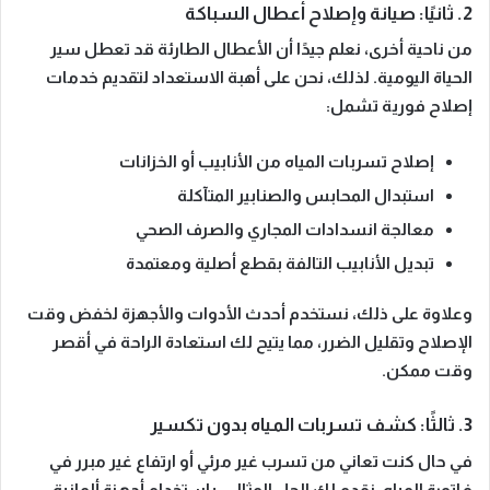
2. ثانيًا: صيانة وإصلاح أعطال السباكة
من ناحية أخرى، نعلم جيدًا أن الأعطال الطارئة قد تعطل سير
الحياة اليومية. لذلك، نحن على
أهبة الاستعداد
لتقديم خدمات
إصلاح فورية تشمل:
إصلاح تسربات المياه من الأنابيب أو الخزانات
استبدال المحابس والصنابير المتآكلة
معالجة انسدادات المجاري والصرف الصحي
تبديل الأنابيب التالفة بقطع أصلية ومعتمدة
وعلاوة على ذلك، نستخدم أحدث الأدوات والأجهزة لخفض وقت
الإصلاح وتقليل الضرر، مما يتيح لك استعادة الراحة في أقصر
وقت ممكن.
3. ثالثًا: كشف تسربات المياه بدون تكسير
في حال كنت تعاني من
تسرب غير مرئي
أو ارتفاع غير مبرر في
فاتورة المياه، نقدم لك الحل المثالي. باستخدام أجهزة ألمانية