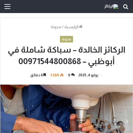
بحث
الق
عن
الرئيسية
/
مدونة
مدونة
الركائز الخالدة – سباكة شاملة في
أبوظبي – 00971544800868
يوليو 4, 2025
0
1٬384
6 دقائق