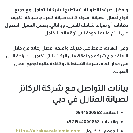
وبفضل خبرتها الطويلة
، تستطيع الشركة التعامل مع جميع
أنواع أعمال الصيانة، سواء كانت صيانة كهرباء، سباكة، تكييف،
دهانات، أو صيانة شاملة للمنزل.
وبالتالي
، يضمن العميل الحصول
على نتائج عالية الجودة تلبي توقعاته بالكامل.
وفي النهاية
، حافظ على منزلك وامنحه أفضل رعاية من خلال
التعاقد مع شركة موثوقة مثل الركائز، التي تضمن لك
راحة البال
على مدار العام، سرعة الاستجابة، وكفاءة عالية لجميع أعمال
الصيانة
.
بيانات التواصل مع شركة الركائز
لصيانة المنازل في دبي
الهاتف:
0544800868
واتساب:
971544800868+
الموقع الإلكتروني:
https://alrakaezelalamia.com