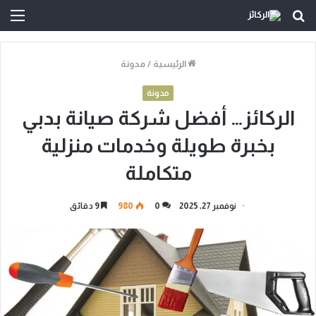
بحث
الق
عن
الرئيسية
/
مدونة
مدونة
الركائز… أفضل شركة صيانة بدبي
بخبرة طويلة وخدمات منزلية
متكاملة
نوفمبر 27, 2025
0
980
9 دقائق