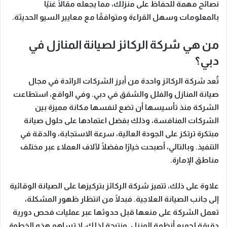
نصائح مهمة للحفاظ على منزلك، مما يجعله مقالًا غنيًا
بالمعلومات وسهل القراءة ومتوافقًا مع معايير السيو الحديثة.
من هي شركة الركائز لصيانة المنازل في
دبي؟
تُعد
شركة الركائز
واحدة من أبرز الشركات الرائدة في مجال
صيانة المنازل والفلل والشقق في دبي.
وفي الواقع
، استطاعت
الشركة منذ تأسيسها أن تضع لنفسها مكانة مميزة بين
الشركات المنافسة، وذلك بفضل اعتمادها على
حلول صيانة
مبتكرة
ترتكز على الجودة العالية، سرعة الاستجابة، والدقة في
التنفيذ.
وبالتالي
، أصبحت خيارًا مفضلًا لآلاف العملاء عبر مختلف
مناطق الإمارة.
علاوة على ذلك
، تتميز شركة الركائز بتركيزها على
الصيانة الوقائية
إلى جانب الصيانة العلاجية.
فبدلًا من
انتظار ظهور المشكلة،
تعمل الشركة على منعها قبل حدوثها عبر عمليات فحص دورية
دقيقة لجميع أنظمة المنزل.
ونتيجة لذلك
، لا تساهم هذه الخطوة