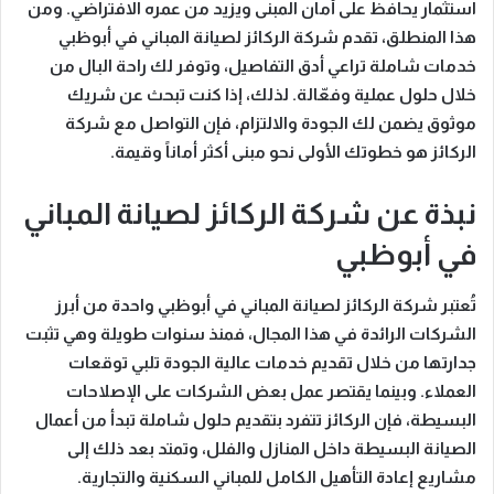
استثمار يحافظ على أمان المبنى ويزيد من عمره الافتراضي.
ومن
هذا المنطلق
، تقدم
شركة الركائز لصيانة المباني في أبوظبي
خدمات شاملة تراعي أدق التفاصيل، وتوفر لك راحة البال من
خلال حلول عملية وفعّالة.
لذلك
، إذا كنت تبحث عن شريك
موثوق يضمن لك الجودة والالتزام، فإن التواصل مع شركة
الركائز هو خطوتك الأولى نحو مبنى أكثر أماناً وقيمة.
نبذة عن شركة الركائز لصيانة المباني
في أبوظبي
تُعتبر
شركة الركائز لصيانة المباني في أبوظبي
واحدة من أبرز
الشركات الرائدة في هذا المجال،
فمنذ سنوات طويلة
وهي تثبت
جدارتها من خلال تقديم خدمات عالية الجودة تلبي توقعات
العملاء.
وبينما
يقتصر عمل بعض الشركات على الإصلاحات
البسيطة، فإن الركائز تتفرد بتقديم حلول شاملة تبدأ من أعمال
الصيانة البسيطة داخل المنازل والفلل،
وتمتد بعد ذلك
إلى
مشاريع إعادة التأهيل الكامل للمباني السكنية والتجارية.