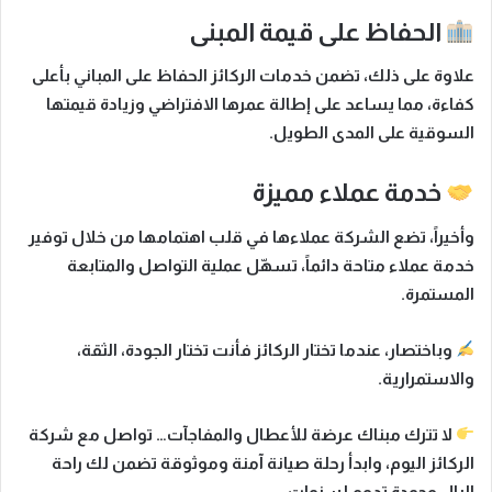
الحفاظ على قيمة المبنى
علاوة على ذلك
، تضمن خدمات الركائز الحفاظ على المباني بأعلى
كفاءة، مما يساعد على إطالة عمرها الافتراضي وزيادة قيمتها
السوقية على المدى الطويل.
خدمة عملاء مميزة
وأخيراً
، تضع الشركة عملاءها في قلب اهتمامها من خلال توفير
خدمة عملاء متاحة دائماً، تسهّل عملية التواصل والمتابعة
المستمرة.
وباختصار
، عندما تختار الركائز فأنت تختار الجودة، الثقة،
والاستمرارية.
لا تترك مبناك عرضة للأعطال والمفاجآت… تواصل مع شركة
الركائز اليوم، وابدأ رحلة صيانة آمنة وموثوقة تضمن لك راحة
البال وجودة تدوم لسنوات.