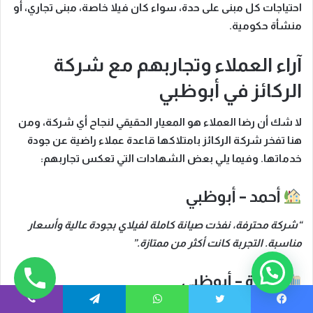
احتياجات كل مبنى على حدة، سواء كان فيلا خاصة، مبنى تجاري، أو
منشأة حكومية.
آراء العملاء وتجاربهم مع شركة
الركائز في أبوظبي
لا شك أن رضا العملاء هو المعيار الحقيقي لنجاح أي شركة، ومن
هنا تفخر
شركة الركائز
بامتلاكها قاعدة عملاء راضية عن جودة
خدماتها.
وفيما يلي بعض الشهادات التي تعكس تجاربهم:
أحمد – أبوظبي
“شركة محترفة، نفذت صيانة كاملة لفيلاي بجودة عالية وأسعار
مناسبة. التجربة كانت أكثر من ممتازة.”
هل تحتاج لمساعدة؟
سارة – أبوظبي
“استجابتهم السريعة عند حدوث تسرب في شقتي أنقذتني من
فيسبوك
تويتر
واتساب
تيلقرام
ڤايبر