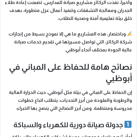
وأخيراً
، نفذت الركائز مشاريع صيانة للمدارس، تضمنت إعادة طلاء
الجدران ومعالجة التشققات وتنفيذ أعمال عزل متطورة، بهدف
خلق بيئة تعليمية آمنة وصحية للطلاب.
وباختصار
، هذه المشاريع ما هي إلا نموذج بسيط من إنجازات
شركة الركائز، التي تواصل مسيرتها في تقديم خدمات صيانة
عالية الجودة بمختلف أنحاء أبوظبي.
نصائح هامة للحفاظ على المباني في
أبوظبي
إن الحفاظ على المباني في بيئة مثل أبوظبي، حيث الحرارة العالية
والرطوبة والملوحة من أبرز التحديات، يتطلب اتباع خطوات
مدروسة ومنتظمة.
ومن أبرز النصائح التي ينصح بها الخبراء:
جدولة صيانة دورية للكهرباء والسباكة
أولاً
، يُنصح بإجراء فحوصات دورية لشبكات الكهرباء والسباكة،