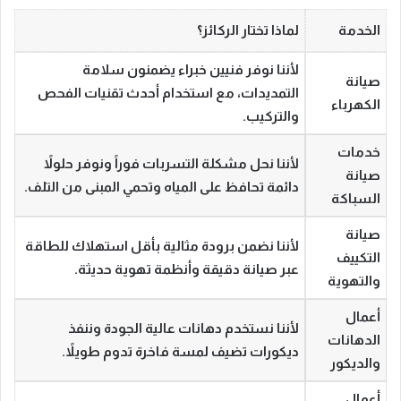
الخدمة
لماذا تختار الركائز؟
لأننا نوفر فنيين خبراء يضمنون سلامة
صيانة
التمديدات، مع استخدام أحدث تقنيات الفحص
الكهرباء
والتركيب.
خدمات
لأننا نحل مشكلة التسربات فوراً ونوفر حلولاً
صيانة
دائمة تحافظ على المياه وتحمي المبنى من التلف.
السباكة
صيانة
لأننا نضمن برودة مثالية بأقل استهلاك للطاقة
التكييف
عبر صيانة دقيقة وأنظمة تهوية حديثة.
والتهوية
أعمال
لأننا نستخدم دهانات عالية الجودة وننفذ
الدهانات
ديكورات تضيف لمسة فاخرة تدوم طويلاً.
والديكور
أعمال