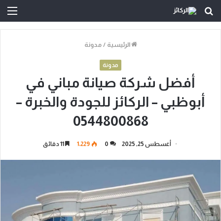
بحث
الق
عن
الرئيسية
/
مدونة
مدونة
أفضل شركة صيانة مباني في
أبوظبي – الركائز للجودة والخبرة –
0544800868
أغسطس 25, 2025
0
1٬229
11 دقائق