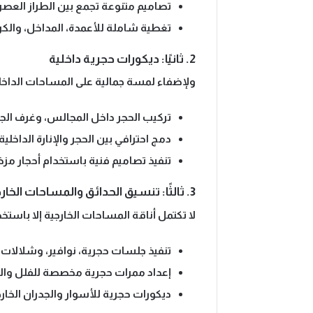
تصاميم متنوعة
تجمع بين الطراز العصر
تغطية شاملة
للأعمدة، المداخل، والك
2. ثانيًا: ديكورات حجرية داخلية
ولإضفاء لمسة جمالية على المساحات الداخلية
تركيب الحجر داخل المجالس، وغرف ال
دمج احترافي بين الحجر والإنارة الداخلية
تنفيذ تصاميم فنية
باستخدام أحجار مزخ
3. ثالثًا: تنسيق الحدائق والمساحات الخارجية بالحجر
لا تكتمل أناقة المساحات الخارجية إلا باستخ
تنفيذ جلسات حجرية، نوافير، وشلالات
ب
إعداد ممرات حجرية مخصصة للفلل وال
ديكورات حجرية للأسوار والجدران الخار