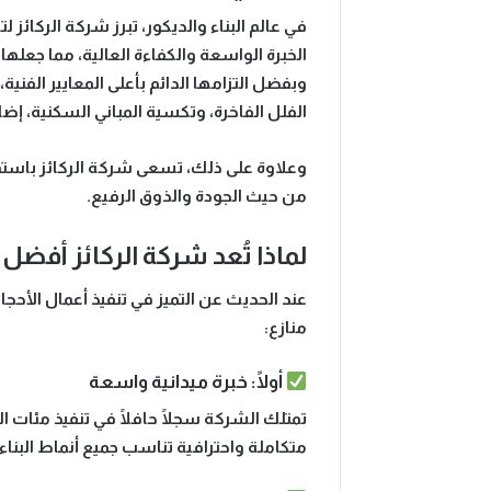
في عالم البناء والديكور، تبرز
شركة الركائز لت
الخبرة الواسعة
و
الكفاءة العالية
، مما جعلها 
وبفضل التزامها الدائم بأعلى المعايير الفني
الفلل الفاخرة
، وتكسية
المباني السكنية
، إضا
وعلاوة على ذلك، تسعى شركة الركائز باستم
من حيث الجودة والذوق الرفيع.
لماذا تُعد شركة الركائز أفضل
عند الحديث عن التميز في تنفيذ أعمال الأحجا
منازع:
أولًا: خبرة ميدانية واسعة
تمتلك الشركة سجلًا حافلًا في تنفيذ مئات ا
متكاملة
واحترافية تناسب جميع أنماط البناء