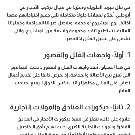
في ظل خبرتنا الطويلة وتميّزنا في مجال
تركيب الأحجار في
أبوظبي
، نُقدّم لعملائنا حلولًا متكاملة تلبي جميع احتياجاتهم مهما
اختلف نوع المشروع أو حجمه. وبفضل خبراتنا المتراكمة وكفاءتنا
العالية، نستطيع تنفيذ مجموعة واسعة من المشاريع، والتي
تشمل على سبيل المثال لا الحصر:
1. أولًا: واجهات الفلل والقصور
في هذا السياق، نُنفذ واجهات الفلل والقصور بأحدث التصاميم
التي تمزج بين الأصالة والفخامة. إذ نحرص دائمًا على تقديم أعمال
تضفي على المباني مظهرًا راقيًا يعكس الذوق الرفيع لصاحب
العقار.
2. ثانيًا: ديكورات الفنادق والمولات التجارية
علاوة على ذلك، نتميّز في تنفيذ ديكورات الأحجار في الفنادق
الفاخرة والمولات التجارية الكبرى، حيث نهتم بأدق التفاصيل
لنضمن للعملاء مظهرًا أنيقًا يُعزّز من هوية المكان ويلفت