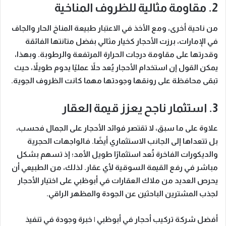
2. مقاومة مثالية للظروف المناخية
من ناحية أخرى، ومع الأخذ في الاعتبار طبيعة المناخ الحار والجاف
في الإمارات، برزت الأحجار كخيار مثالي بفضل متانتها الفائقة
وقدرتها على مقاومة درجات الحرارة المرتفعة والرطوبة. وبهذا،
يمكن القول إن استخدام الأحجار يُعد حلاً عمليًا يدوم طويلاً، حيث
تبقى محافظة على رونقها وجودتها مهما كانت الظروف الجوية.
3. استثمار ناجح يعزز قيمة العقار
علاوة على ما سبق، لا تقتصر فوائد الأحجار على الجمال فحسب،
بل تتعداها إلى الجانب الاستثماري أيضًا. فالواجهات الحجرية
والديكورات الفاخرة تُعد استثمارًا طويل الأمد؛ إذ تسهم بشكل
مباشر في رفع القيمة السوقية لأي عقار. لذلك، من الطبيعي أن
يحرص العديد من ملاك العقارات في أبوظبي على اختيار الأحجار
لجذب المشترين الباحثين عن الجودة والمظهر الراقي.
أفضل شركة تركيب أحجار في أبوظبي | خبرة وجودة في تنفيذ