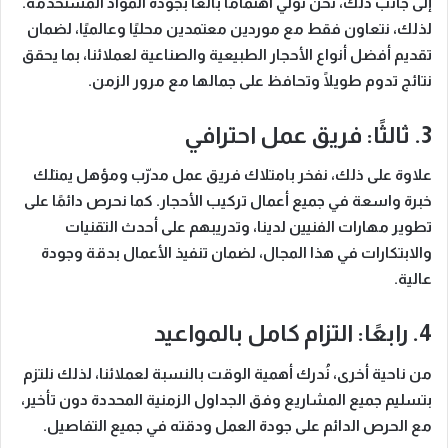
إلى جانب ذلك، نحن نولي اهتمامًا بالغًا بجودة المواد المستخدمة.
لذلك، نتعاون فقط مع موردين معتمدين محليًا وعالميًا، لضمان
تقديم أفضل أنواع الأحجار الطبيعية والصناعية لعملائنا، بما يحقق
نتائج تدوم طويلًا وتحافظ على جمالها مع مرور الزمن.
3. ثالثًا: فريق عمل احترافي
علاوة على ذلك، نفخر بامتلاك فريق عمل مدرّب ومؤهل يمتلك
خبرة واسعة في جميع أعمال تركيب الأحجار. كما نحرص دائمًا على
تطوير مهارات الفنيين لدينا، وتدريبهم على أحدث التقنيات
والابتكارات في هذا المجال، لضمان تنفيذ الأعمال بدقة وجودة
عالية.
4. رابعًا: التزام كامل بالمواعيد
من ناحية أخرى، نُدرك أهمية الوقت بالنسبة لعملائنا، لذلك نلتزم
بتسليم جميع المشاريع وفق الجداول الزمنية المحددة دون تأخير،
مع الحرص الدائم على جودة العمل ودقته في جميع التفاصيل.