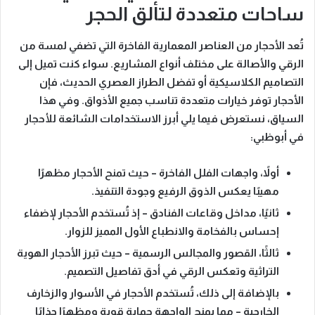
ساحات متعددة لتألق الحجر
تُعد الأحجار من العناصر المعمارية الفاخرة التي تضفي لمسة من
الرقي والأصالة على مختلف أنواع المشاريع.
سواء كنت تميل
إلى
التصاميم الكلاسيكية أو تفضل الطراز العصري الحديث، فإن
الأحجار توفر خيارات متعددة تناسب جميع الأذواق.
وفي هذا
السياق، نستعرض فيما يلي
أبرز الاستخدامات الشائعة للأحجار
في أبوظبي:
أولاً، واجهات الفلل الفاخرة
– حيث تمنح الأحجار مظهرًا
مهيبًا يعكس الذوق الرفيع وجودة التنفيذ.
ثانيًا، مداخل وقاعات الفنادق
– إذ تُستخدم الأحجار لإضفاء
إحساس بالفخامة والانطباع الأول المميز للزوار.
ثالثًا، القصور والمجالس الرسمية
– حيث تبرز الأحجار الهوية
التراثية وتعكس الرقي في أدق تفاصيل التصميم.
بالإضافة إلى ذلك، تُستخدم الأحجار في الأسوار والزخارف
الخارجية
– مما يمنح الواجهة حماية قوية ومظهرًا جذابًا