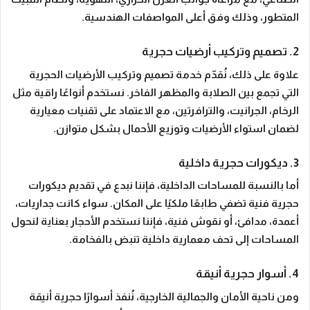
المتطور، وذلك
وفق أعلى المواصفات الهندسية
.
2. تصميم وتركيب أرضيات حجرية
علاوة على ذلك
، نُقدّم خدمة تصميم وتركيب الأرضيات الحجرية
التي تجمع بين
الصلابة والمظهر الفاخر
. نستخدم أنواعًا راقية مثل
الرخام، الجرانيت، والترافرتين، مع الاعتماد على تقنيات معيارية
لضمان استواء الأرضيات وتوزيع الأحمال بشكل متوازن.
3. ديكورات حجرية داخلية
أما بالنسبة للمساحات الداخلية
، فإننا نبدع في تقديم ديكورات
حجرية فنية تضفي طابعًا ملكيًا على المكان. سواء كانت جداريات،
أعمدة، مدافئ، أو نقوش فنية، فإننا نستخدم الأحجار بعناية لنحول
المساحات إلى
تحف معمارية داخلية
تنبض بالفخامة.
4. أسوار حجرية أنيقة
ومن ناحية الأمان والجمالية الخارجية
، نُنفذ أسوارًا حجرية أنيقة