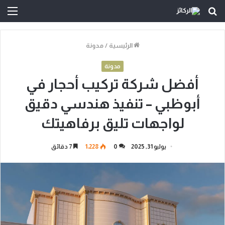
بحث
الق
عن
الرئيسية
/
مدونة
مدونة
أفضل شركة تركيب أحجار في
أبوظبي – تنفيذ هندسي دقيق
لواجهات تليق برفاهيتك
يوليو 31, 2025
0
1٬228
7 دقائق