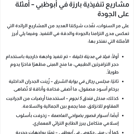
مشاريع تنفيذية بارزة في أبوظبي – أمثلة
على الجودة
على مر السنوات، نفّذت شركتنا العديد من المشاريع الرائدة التي
تعكس مدى التزامنا بالجودة والدقة في التنفيذ. وفيما يلي
أبرز
الأمثلة
التي نفتخر بها:
أولًا:
فيلا في مدينة خليفة
– تم تنفيذ واجهة خارجية باستخدام
حجر الترافرتين الطبيعي، ما منح المبنى مظهرًا فاخرًا يدوم
طويلًا.
ثانيًا:
مجلس رجال في بوابة الشرق
– زُينت الجدران الداخلية
برخام أسود مصقول، ما أضفى فخامة وأناقة لا تُضاهى.
كذلك:
مدخل فندق 5 نجوم
– استخدمنا أرضيات من الجرانيت
المقاوم للانزلاق، مما يجمع بين الجمالية والسلامة.
أيضًا:
أسوار قصور بضواحي العاصمة
– زخرفت بأسلوب
إسلامي متكامل يبرز الطابع التراثي المعماري.
كما أن:
مبنى حكومي في أبوظبي
– تميّز بواجهات حجرية