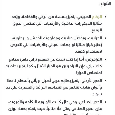
الأنواع:
الرخام
الطبيعي:
يتميز بلمسة من الرقي والفخامة، ويُعد
مثاليًا للديكورات الداخلية والأرضيات التي تعكس الذوق
الرفيع.
الجرانيت:
وبفضل صلابته ومقاومته للخدش والرطوبة،
يُعتبر خيارًا مثاليًا لواجهات المباني والأرضيات التي تتعرض
لاستخدام كثيف.
الترافرتين:
أما إذا كنت تبحث عن تصميم ترابي دافئ بطابع
كلاسيكي، فإن الترافرتين هو الخيار الأمثل، كما يتميز بخاصية
امتصاص الحرارة.
الحجر الأردني:
يتميز بطابع عربي أصيل، ويأتي بأسطح ناعمة
وألوان هادئة تتناغم مع التصاميم التراثية والعصرية على حد
سواء.
الحجر الصناعي:
وفي حال كانت الأولوية للتكلفة والمرونة،
فإن الحجر الصناعي يمثل حلاً مثالياً، حيث يتمتع بخفة الوزن