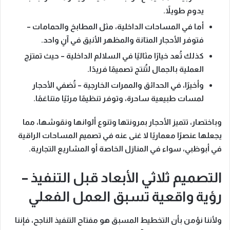
يدوم طويلاً.
أما في المساحات الداخلية، مثل المطابخ والحمامات
–
فتوفر الأحجار المتانة والمظهر الأنيق في آنٍ واحد.
كذلك تُعد خيارًا مثاليًا في السلالم الداخلية
– حيث تمتزج
العملية بالجمال لتُنتج تصميمًا فريدًا.
وأخيرًا، في الحدائق والممرات الخارجية
– تُضفي الأحجار
لمسات طبيعية ساحرة، وتوفر تنظيمًا مرئيًا متناغمًا.
وباختصار،
تتميز الأحجار بمرونتها وتنوع ألوانها ونقوشها، مما
يجعلها عنصرًا معماريًا لا غنى عنه في تصميم المساحات الراقية
في أبوظبي،
سواء في المنازل الخاصة أو المشاريع التجارية.
التصميم ثلاثي الأبعاد قبل التنفيذ –
رؤية واقعية تسبق العمل الفعلي
ولأننا نؤمن بأن التخطيط المسبق هو مفتاح التنفيذ الناجح، فإننا