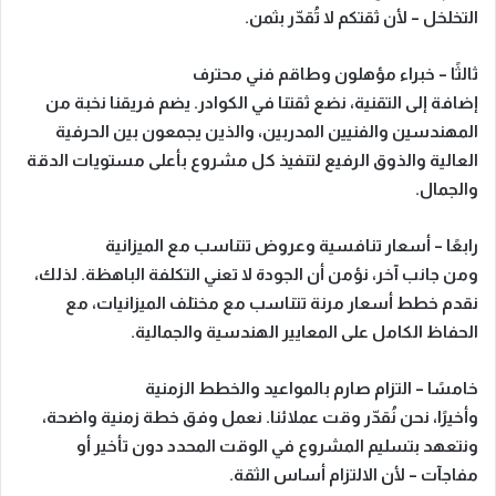
التخلخل – لأن ثقتكم لا تُقدّر بثمن.
ثالثًا – خبراء مؤهلون وطاقم فني محترف
إضافة إلى التقنية، نضع ثقتنا في الكوادر. يضم فريقنا نخبة من
المهندسين والفنيين المدربين، والذين يجمعون بين الحرفية
العالية والذوق الرفيع لتنفيذ كل مشروع بأعلى مستويات الدقة
والجمال.
رابعًا – أسعار تنافسية وعروض تتناسب مع الميزانية
ومن جانب آخر، نؤمن أن الجودة لا تعني التكلفة الباهظة. لذلك،
نقدم خطط أسعار مرنة تتناسب مع مختلف الميزانيات، مع
الحفاظ الكامل على المعايير الهندسية والجمالية.
خامسًا – التزام صارم بالمواعيد والخطط الزمنية
وأخيرًا، نحن نُقدّر وقت عملائنا. نعمل وفق خطة زمنية واضحة،
ونتعهد بتسليم المشروع في الوقت المحدد دون تأخير أو
مفاجآت – لأن الالتزام أساس الثقة.