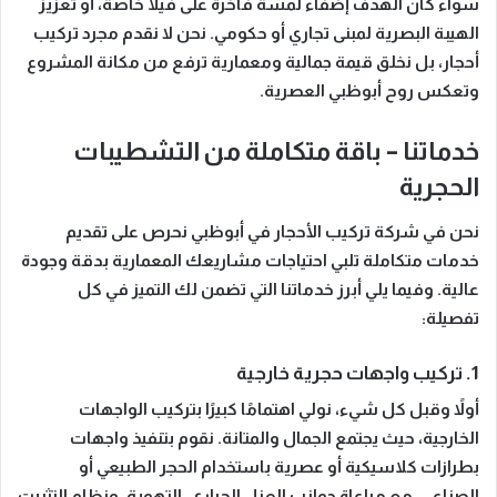
سواء كان الهدف إضفاء لمسة فاخرة على فيلا خاصة، أو تعزيز
الهيبة البصرية لمبنى تجاري أو حكومي. نحن لا نقدم مجرد تركيب
أحجار، بل
نخلق قيمة جمالية ومعمارية
ترفع من مكانة المشروع
وتعكس روح أبوظبي العصرية.
خدماتنا – باقة متكاملة من التشطيبات
الحجرية
نحن في شركة تركيب الأحجار في أبوظبي نحرص على تقديم
خدمات متكاملة تلبي احتياجات مشاريعك المعمارية بدقة وجودة
عالية. وفيما يلي أبرز خدماتنا التي تضمن لك التميز في كل
تفصيلة:
1. تركيب واجهات حجرية خارجية
أولاً وقبل كل شيء
، نولي اهتمامًا كبيرًا بتركيب الواجهات
الخارجية، حيث يجتمع
الجمال والمتانة
. نقوم بتنفيذ واجهات
بطرازات كلاسيكية أو عصرية باستخدام الحجر الطبيعي أو
الصناعي، مع مراعاة جوانب العزل الحراري، التهوية، ونظام التثبيت