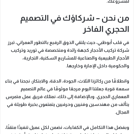
لمشروعك.
من نحن – شركاؤك في التصميم
الحجري الفاخر
في قلب أبوظبي، حيث يلتقي الذوق الرفيع بالتطور العمراني، تبرز
شركة تركيب الأحجار
كجهة رائدة ومتخصصة في
توريد وتركيب
الأحجار الطبيعية والصناعية
للمشاريع السكنية، التجارية،
والحكومية داخل الإمارة وخارجها.
وانطلاقًا من
ركائزنا الثلاث: الجودة، الدقة، والابتكار
، نجحنا في بناء
سمعة قوية جعلتنا اليوم
مرجعًا موثوقًا
في عالم التصميم
المعماري الحجري. وبالإضافة إلى ذلك، نمتلك فريق عمل متمرس
يتألف من
مهندسين وفنيين وحرفيين
يتمتعون بخبرة طويلة في
المجال.
وبفضل هذا التكامل في الكفاءات، نضمن لكل عميل
تنفيذًا متقنًا
،