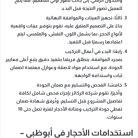
والجدول الزمني، إلى جانب تصور أولي للتصميم، مما يتيح
للعميل تصور النتيجة قبل البدء.
ثالثًا: تجهيز العينات والموافقة النهائية
بناءً على التصميم المتفق عليه، نقوم بتوفير عينات واقعية
لأنواع الحجر، بما يشمل اللون، النقش، والملمس، ليتم
اعتمادها رسميًا قبل التنفيذ.
رابعًا: البدء في أعمال التركيب
بمجرد الموافقة، ينطلق فريقنا بتنفيذ دقيق يتبع أعلى معايير
الجودة، مع استخدام مواد لاصقة وعوازل معتمدة لضمان
ثبات واستدامة الواجهة.
خامسًا: الفحص والتسليم مع ضمان الجودة
وأخيرًا، تقوم شركة الركائز بإجراء فحص شامل لكافة
تفاصيل المشروع قبل التسليم، ونُرفق شهادة ضمان
تغطي جودة التركيب ومتانة الأحجار لفترة تصل حتى 10
سنوات.
استخدامات الأحجار في أبوظبي –