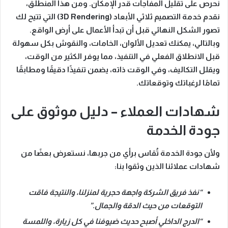
نحرص على تقليل المفاجآت قدر الإمكان.
ومن هذا المنطلق
،
نقدم خدمة التصميم ثلاثي الأبعاد (3D Rendering) التي تتيح لك
تصور الشكل النهائي قبل أن تبدأ الأعمال على أرض الواقع.
وبالتالي
، يمكنك تعديل الألوان، الخامات، والنقوش بكل سهولة
قبل الانطلاق الفعلي في التنفيذ
، مما يوفر الكثير من الوقت،
ويقلل التكاليف،
وفي الوقت ذاته
، يضمن تنفيذًا دقيقًا ومطابقًا
تمامًا لرغباتك وتوقعاتك.
شهادات العملاء – دليل موثوق على
جودة الخدمة
ولأن جودة الخدمة تُقاس برأي من جربها، نستعرض بعضًا من
شهادات عملائنا الذين وثقوا بنا:
“نفذ فريق الشركة واجهة حجرية لمنزلنا، والنتيجة فاقت
التوقعات من حيث الدقة والجمال.”
“الدرج الداخلي أصبح حديث ضيوفنا في كل زيارة، واللمسة